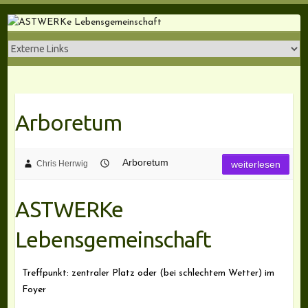
Skip
to
content
Arboretum
Arboretum
Chris Herrwig
weiterlesen
ASTWERKe
Lebensgemeinschaft
Treffpunkt: zentraler Platz oder (bei schlechtem Wetter) im
Foyer