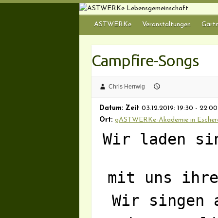
Skip
to
ASTWERKe
Veranstaltungen
Gärtn
content
Campfire-Songs
Chris Herrwig
Datum: Zeit
03.12.2019: 19:30 - 22:00
Ort:
gASTWERKe-Akademie in Eschero
Wir laden si
mit uns ihr
Wir singen 