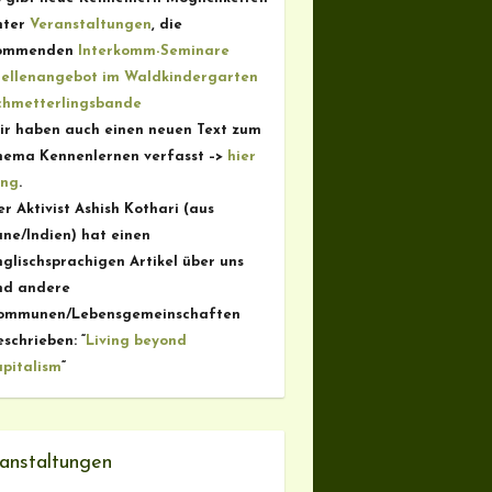
nter
Veranstaltungen
, die
ommenden
Interkomm-Seminare
tellenangebot im Waldkindergarten
chmetterlingsbande
ir haben auch einen neuen Text zum
hema Kennenlernen verfasst –>
hier
ang
.
r Aktivist Ashish Kothari (aus
une/Indien) hat einen
nglischsprachigen Artikel über uns
nd andere
ommunen/Lebensgemeinschaften
schrieben: “
Living beyond
apitalism
“
anstaltungen