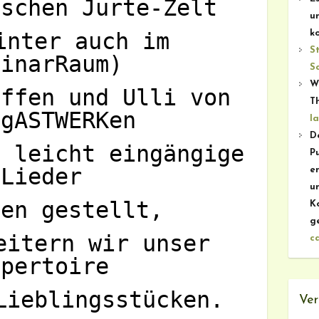
ischen Jurte-Zelt
u
inter auch im
k
S
minarRaum)
S
W
effen und Ulli von
T
 gASTWERKen
l
De
e leicht eingängige
P
Lieder
e
u
men gestellt,
K
ge
eitern wir unser
c
epertoire
Lieblingsstücken.
Ver