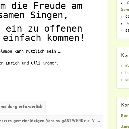
um die Freude am
Z
Sem
samen Singen,
2
M
n ein zu offenen
2
 einfach kommen!
nlampe kann nützlich sein …
Ken
en Emrich und Ulli Krämer.
K
I
M
Kon
nmeldung erforderlich!
Kon
nseres gemeinnützigen Vereins gASTWERKe e. V.
→
Anr