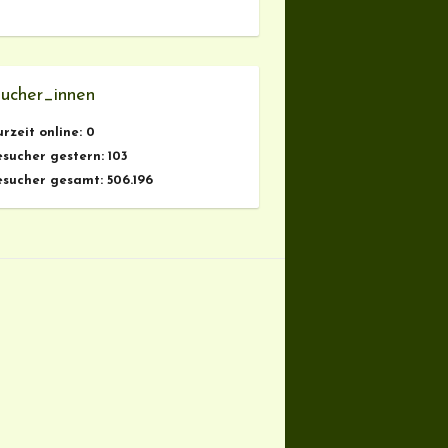
ucher_innen
urzeit online:
0
esucher gestern:
103
esucher gesamt:
506.196