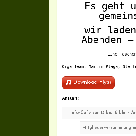
Es geht 
gemein
wir lade
Abenden –
Eine Tasche
Orga Team: Martin Plaga, Steff
Download Flyer
Anfahrt:
←
Info-Café von 13 bis 16 Uhr – A
Mitgliederversammlung u