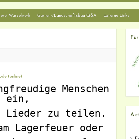
erei Wurzelwerk
Garten-/Landschaftsbau Q&A
Externe Links
Für
de (online)
ngfreudige Menschen
ein,
e Lieder zu teilen.
Akt
am Lagerfeuer oder
E