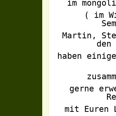
im mongol
( im W
Se
Martin, St
den
haben einig
zusam
gerne erw
R
mit Euren 