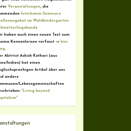
nter
Veranstaltungen
, die
ommenden
Interkomm-Seminare
tellenangebot im Waldkindergarten
chmetterlingsbande
ir haben auch einen neuen Text zum
hema Kennenlernen verfasst –>
hier
ang
.
r Aktivist Ashish Kothari (aus
une/Indien) hat einen
nglischsprachigen Artikel über uns
nd andere
ommunen/Lebensgemeinschaften
schrieben: “
Living beyond
apitalism
“
anstaltungen