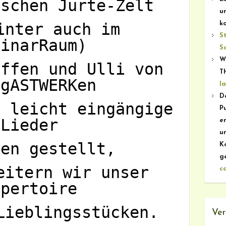
ischen Jurte-Zelt
u
inter auch im
k
S
minarRaum)
S
W
effen und Ulli von
T
 gASTWERKen
l
De
e leicht eingängige
P
Lieder
e
u
men gestellt,
K
ge
eitern wir unser
c
epertoire
Lieblingsstücken.
Ver