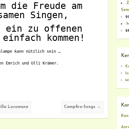
um die Freude am
Z
Sem
samen Singen,
2
M
n ein zu offenen
2
 einfach kommen!
nlampe kann nützlich sein …
Ken
en Emrich und Ulli Krämer.
K
I
M
Kon
illa Locomuna
Campfire-Songs
→
Kon
Anr