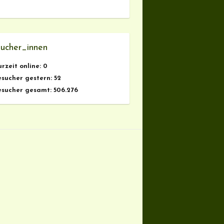
ucher_innen
urzeit online:
0
esucher gestern:
52
esucher gesamt:
506.276