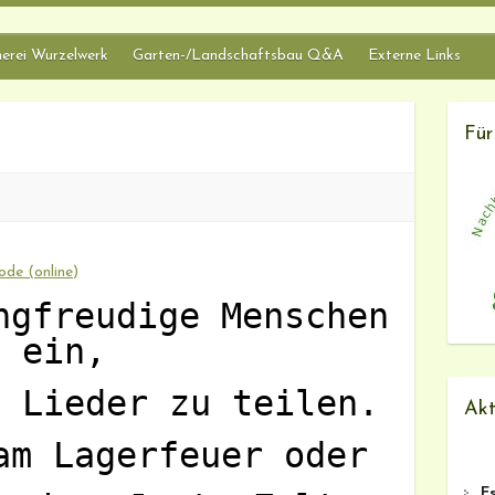
erei Wurzelwerk
Garten-/Landschaftsbau Q&A
Externe Links
Für
de (online)
ngfreudige Menschen
ein,
e Lieder zu teilen.
Akt
am Lagerfeuer oder
E