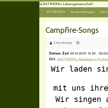
Skip
to
ASTWERKe
Veranstaltungen
Gärtn
content
Campfire-Songs
Chris Herrwig
Datum: Zeit
29.10.2019: 19:30 - 22:00
Ort:
gASTWERKe-Akademie in Eschero
Wir laden si
mit uns ihr
Wir singen 