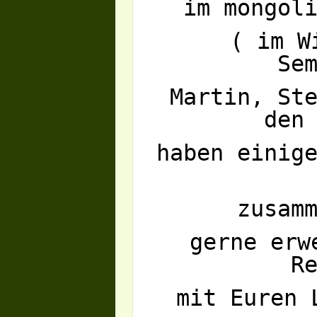
im mongol
( im W
Se
Martin, St
den
haben einig
zusam
gerne erw
R
mit Euren 