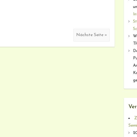
u
I
St
S
Nächste Seite »
Wi
T
De
Pu
Ar
K
ge
Ver
Z
Semi
20