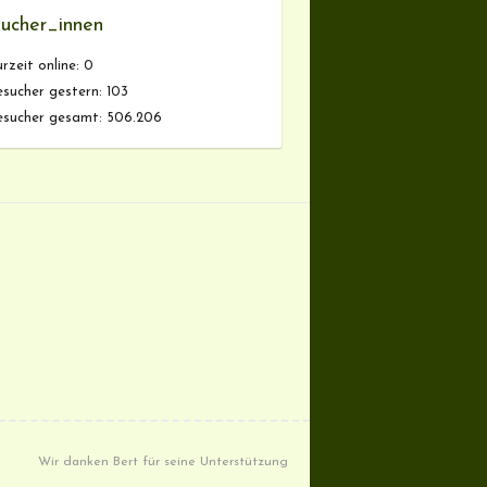
ucher_innen
rzeit online:
0
sucher gestern:
103
esucher gesamt:
506.206
Wir danken Bert für seine Unterstützung