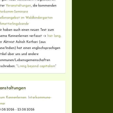
nter
Veranstaltungen
, die kommenden
nterkomm-Seminare
ellenangebot im Waldkindergarten
chmetterlingsbande
r haben auch einen neuen Text zum
hema Kennenlernen verfasst –>
hier lang
.
r Aktivist Ashish Kothari (aus
ne/Indien) hat einen englischsprachigen
tikel über uns und andere
ommunen/Lebensgemeinschaften
schrieben: “
Living beyond capitalism
“
anstaltungen
um Kennenlernen: Interkommune-
nar
.08.2026 - 23.08.2026