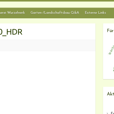
erei Wurzelwerk
Garten-/Landschaftsbau Q&A
Externe Links
50_HDR
Für
Akt
Es