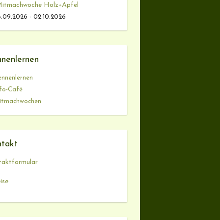
itmachwoche Holz+Apfel
.09.2026 - 02.10.2026
nenlernen
ennenlernen
fo-Café
itmachwochen
takt
aktformular
ise