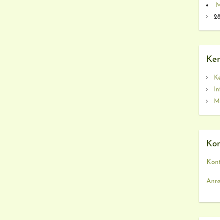
M
28
Ken
K
In
M
Kon
Kont
Anre